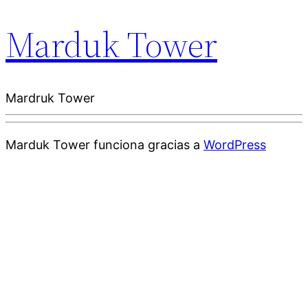
Marduk Tower
Mardruk Tower
Marduk Tower funciona gracias a
WordPress